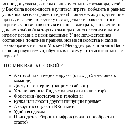
мы не допускаем до игры слишком опытные команды, чтобы
у Вас была возможность научиться играть, победить в равных
условиях, весело провести время! Новичков ждут крутейшие
призы, и за счёт того,что у нас отдельно играют опытные
игроки - у новичков есть все шансы выиграть, в отличии от
других клубов (в которых команды с многолетним опытом
играют наравне с начинающими) У нас дружественная
обстановка,понятные правила, новые знакомства и самые
разнообразные игры в Москве! Мы будем рады принять Вас в
свою игровую семью, обучить вас всему что умеют опытные
игроки!
ЧТО МНЕ ВЗЯТЬ С СОБОЙ ?
Автомобиль и верные друзья (от 2х до 5и человек в
команде)
Доступ в интернет (например айфон)
Установленные Яндекс карты (или навигатор)
Фонарики (достаточно в телефоне)
Ручка или любой другой пишущий предмет
Аккаунт в соц. сети ВКонтакте
Удобная одежда
Пригодится сборник шифров (можно приобрести на
старте)