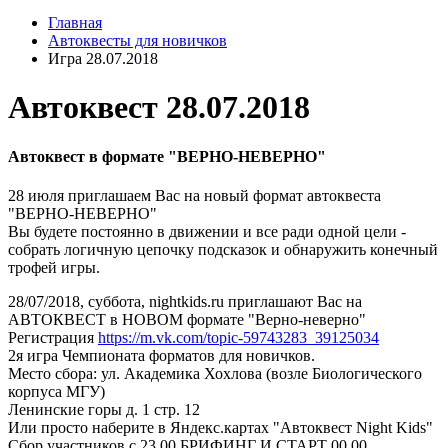
Главная
Автоквесты для новичков
Игра 28.07.2018
Автоквест
28.07.2018
Автоквест в формате "ВЕРНО-НЕВЕРНО"
28 июля приглашаем Вас на новый формат автоквеста
"ВЕРНО-НЕВЕРНО"
Вы будете постоянно в движении и все ради одной цели -
собрать логичную цепочку подсказок и обнаружить конечный
трофей игры.
28/07/2018, суббота, nightkids.ru приглашают Вас на
АВТОКВЕСТ в НОВОМ формате "Верно-неверно"
Регистрация
https://m.vk.com/topic-59743283_39125034
2я игра Чемпионата форматов для новичков.
Место сбора: ул. Академика Хохлова (возле Биологического
корпуса МГУ)
Ленинские горы д. 1 стр. 12
Или просто наберите в Яндекс.картах "Автоквест Night Kids"
Сбор участников с 23.00 БРИФИНГ И СТАРТ 00.00